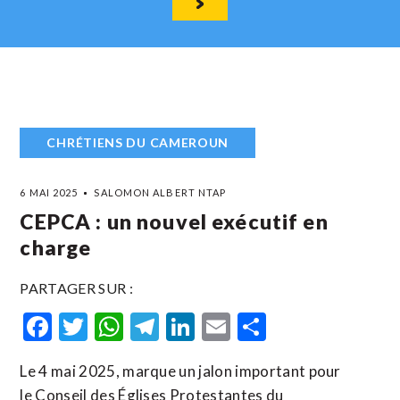
CHRÉTIENS DU CAMEROUN
6 MAI 2025
SALOMON ALBERT NTAP
CEPCA : un nouvel exécutif en
charge
PARTAGER SUR :
Facebook
Twitter
WhatsApp
Telegram
LinkedIn
Email
Partager
Le 4 mai 2025, marque un jalon important pour
le Conseil des Églises Protestantes du