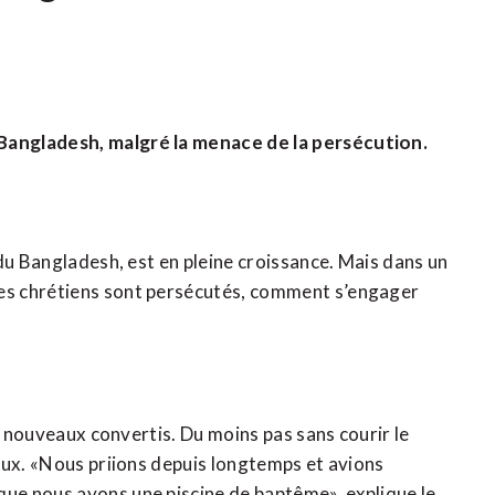
Bangladesh, malgré la menace de la persécution.
du Bangladesh, est en pleine croissance. Mais dans un
es chrétiens sont persécutés, comment s’engager
s nouveaux convertis. Du moins pas sans courir le
aux. «Nous priions depuis longtemps et avions
ue nous ayons une piscine de baptême», explique le