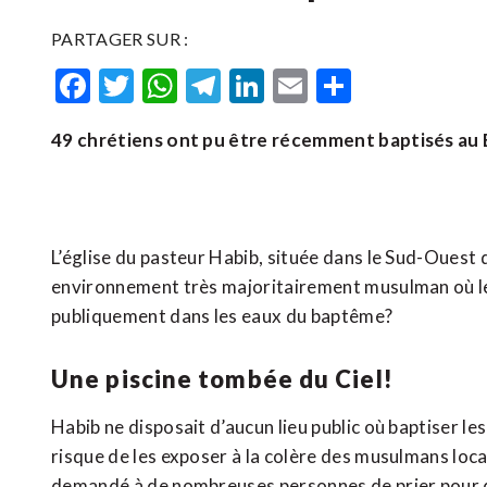
PARTAGER SUR :
Facebook
Twitter
WhatsApp
Telegram
LinkedIn
Email
Partager
49 chrétiens ont pu être récemment baptisés au 
L’église du pasteur Habib, située dans le Sud-Ouest 
environnement très majoritairement musulman où l
publiquement dans les eaux du baptême?
Une piscine tombée du Ciel!
Habib ne disposait d’aucun lieu public où baptiser le
risque de les exposer à la colère des musulmans loc
demandé à de nombreuses personnes de prier pour q