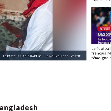
Le footbal
français M
LE PASTEUR HABIB BAPTISE UNE NOUVELLE CONVERTIE.
témoigne d
Bangladesh