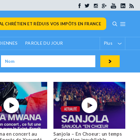
L CHRÉTIEN ET RÉDUIS VOS IMPÔTS EN FRANCE
DIENNES
PAROLE DU JOUR
Plus
a en concert au
Sanjola – En Choeur: un temps
 Sports de Yaoundé
d’adoration inoubliable