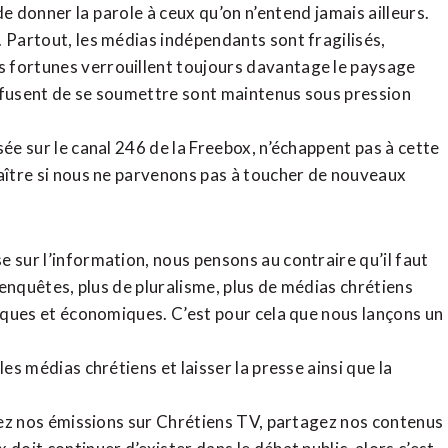
de donner la parole à ceux qu’on n’entend jamais ailleurs.
. Partout, les médias indépendants sont fragilisés,
 fortunes verrouillent toujours davantage le paysage
refusent de se soumettre sont maintenus sous pression
sée sur le canal 246 de la Freebox, n’échappent pas à cette
raître si nous ne parvenons pas à toucher de nouveaux
 sur l’information, nous pensons au contraire qu’il faut
d’enquêtes, plus de pluralisme, plus de médias chrétiens
tiques et économiques. C’est pour cela que nous lançons un
es médias chrétiens et laisser la presse ainsi que la
rdez nos émissions sur Chrétiens TV, partagez nos contenus