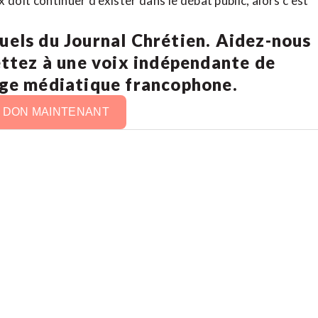
doit continuer d’exister dans le débat public, alors c’est
uels du Journal Chrétien. Aidez-nous
ettez à une voix indépendante de
age médiatique francophone.
N DON MAINTENANT