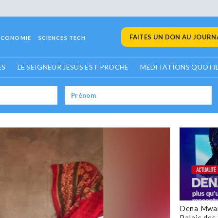
FAITES UN DON AU JOURNA
ECONOMIE
SCIENCES TECH
ES
LE SEIGNEUR JÉSUS EST PROCHE
MÉDITATIONS QUOTI
Dena Mwan
Palais des