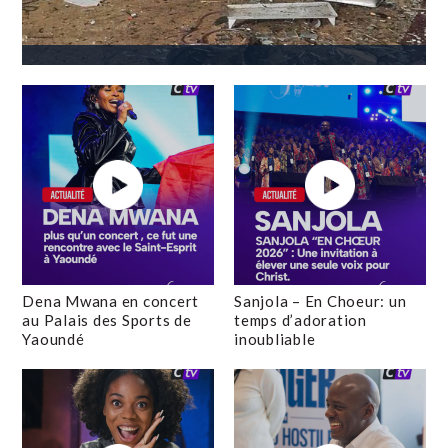
Dena Mwana en concert
Sanjola – En Choeur: un
au Palais des Sports de
temps d’adoration
Yaoundé
inoubliable