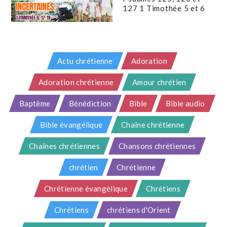
127 1 Timothée 5 et 6
Actu chrétienne
Adoration
Adoration chrétienne
Amour chrétien
Baptême
Bénédiction
Bible
Bible audio
Bible évangélique
Chaîne chrétienne
Chaînes chrétiennes
Chansons chrétiennes
chrétien
Chrétienne
Chrétienne évangélique
Chrétiens
Chrétiens
chrétiens d'Orient