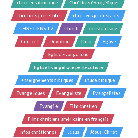
chrétiens du monde
Chrétiens évangéliques
chrétiens persécutés
chrétiens protestants
CHRÉTIENS TV
Christ
christianisme
Concert
Dévotion
Dieu
Eglise
Eglise Evangélique
Eglise Evangélique pentecôtiste
enseignements bibliques
Etude biblique
Evangeliques
Evangéliste
Evangélistes
Evangile
Film chretien
Films chrétiens américains en français
infos chrétiennes
Jésus
Jésus-Christ