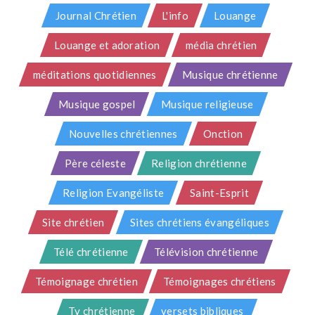
Journal Chrétien
L'info
Louange
Louange et adoration
média chrétien
méditations quotidiennes
Musique chrétienne
Musique gospel
Musique religieuse
Nouvelles chrétiennes
Onction
Père céleste
Religion chrétienne
Religion Evangéliste
Saint-Esprit
Site chrétien
Sites chrétiens évangéliques
Télé chrétienne
Télévision chrétienne
Témoignage chrétien
Témoignages chrétiens
Tv chrétienne
versets bibliques