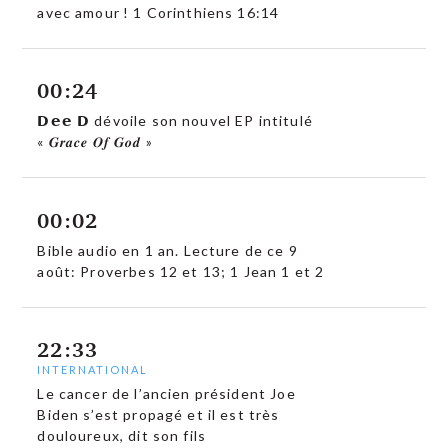
avec amour ! 1 Corinthiens 16:14
00:24
𝗗𝗲𝗲 𝗗 dévoile son nouvel EP intitulé
« 𝑮𝒓𝒂𝒄𝒆 𝑶𝒇 𝑮𝒐𝒅 »
00:02
Bible audio en 1 an. Lecture de ce 9
août: Proverbes 12 et 13; 1 Jean 1 et 2
22:33
INTERNATIONAL
Le cancer de l’ancien président Joe
Biden s’est propagé et il est très
douloureux, dit son fils