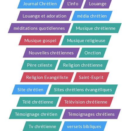
Journal Chrétien
L'info
Louange
Louange et adoration
média chrétien
méditations quotidiennes
Musique chrétienne
Musique gospel
Musique religieuse
Nouvelles chrétiennes
Onction
Père céleste
Religion chrétienne
Religion Evangéliste
Saint-Esprit
Site chrétien
Sites chrétiens évangéliques
Télé chrétienne
Télévision chrétienne
Témoignage chrétien
Témoignages chrétiens
Tv chrétienne
versets bibliques