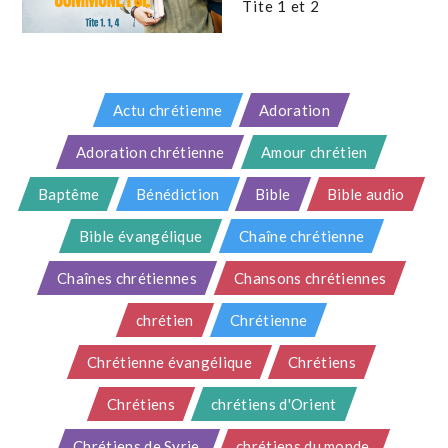
Tite 1 et 2
Actu chrétienne
Adoration
Adoration chrétienne
Amour chrétien
Baptême
Bénédiction
Bible
Bible audio
Bible évangélique
Chaîne chrétienne
Chaînes chrétiennes
Chansons chrétiennes
chrétien
Chrétienne
Chrétienne évangélique
Chrétiens
Chrétiens
chrétiens d'Orient
Chrétiens de Syrie
chrétiens du monde