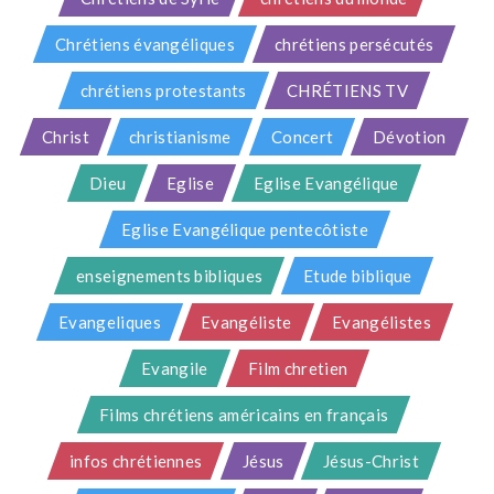
Chrétiens évangéliques
chrétiens persécutés
chrétiens protestants
CHRÉTIENS TV
Christ
christianisme
Concert
Dévotion
Dieu
Eglise
Eglise Evangélique
Eglise Evangélique pentecôtiste
enseignements bibliques
Etude biblique
Evangeliques
Evangéliste
Evangélistes
Evangile
Film chretien
Films chrétiens américains en français
infos chrétiennes
Jésus
Jésus-Christ