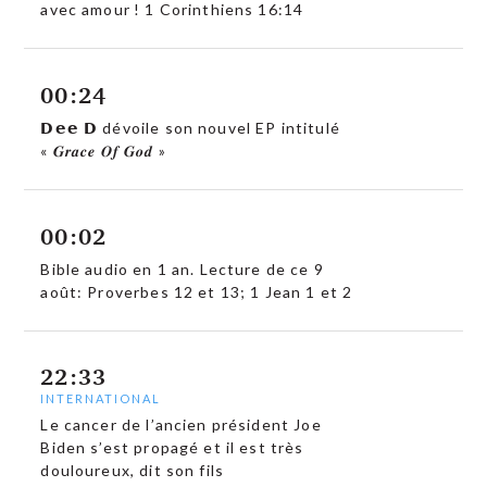
avec amour ! 1 Corinthiens 16:14
00:24
𝗗𝗲𝗲 𝗗 dévoile son nouvel EP intitulé
« 𝑮𝒓𝒂𝒄𝒆 𝑶𝒇 𝑮𝒐𝒅 »
00:02
Bible audio en 1 an. Lecture de ce 9
août: Proverbes 12 et 13; 1 Jean 1 et 2
22:33
INTERNATIONAL
Le cancer de l’ancien président Joe
Biden s’est propagé et il est très
douloureux, dit son fils