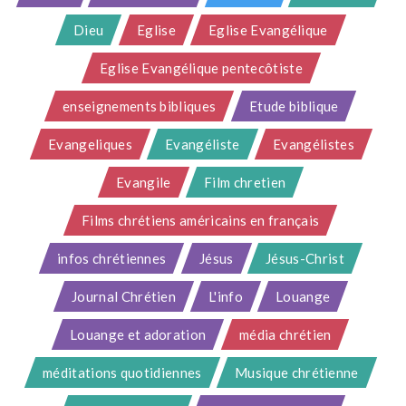
Dieu
Eglise
Eglise Evangélique
Eglise Evangélique pentecôtiste
enseignements bibliques
Etude biblique
Evangeliques
Evangéliste
Evangélistes
Evangile
Film chretien
Films chrétiens américains en français
infos chrétiennes
Jésus
Jésus-Christ
Journal Chrétien
L'info
Louange
Louange et adoration
média chrétien
méditations quotidiennes
Musique chrétienne