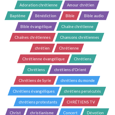
Adoration chrétienne
Amour chrétien
Baptême
Bénédiction
Bible
Bible audio
Bible évangélique
Chaîne chrétienne
Chaînes chrétiennes
Chansons chrétiennes
chrétien
Chrétienne
Chrétienne évangélique
Chrétiens
Chrétiens
chrétiens d'Orient
Chrétiens de Syrie
chrétiens du monde
Chrétiens évangéliques
chrétiens persécutés
chrétiens protestants
CHRÉTIENS TV
Christ
christianisme
Concert
Dévotion