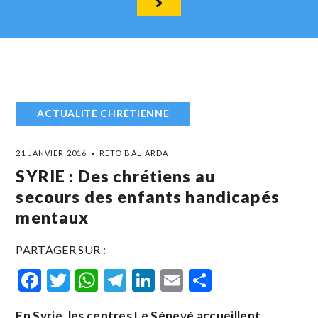
ACTUALITÉ CHRÉTIENNE
21 JANVIER 2016
RETO BALIARDA
SYRIE : Des chrétiens au
secours des enfants handicapés
mentaux
PARTAGER SUR :
Facebook
Twitter
WhatsApp
Telegram
LinkedIn
Email
Partager
En Syrie, les centres Le Sénevé accueillent