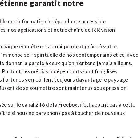
rétienne
garantit notre
ible une information indépendante accessible
tes,
nos applications
et notre
chaîne de télévision
, chaque enquête existe uniquement grâce à votre
l’immense soif spirituelle de nos contemporains et ce, ave
de donner la parole à ceux qu’on n’entend jamais ailleurs.
. Partout, les médias indépendants sont fragilisés,
 fortunes verrouillent toujours davantage le paysage
refusent de se soumettre sont maintenus sous pression
sée sur le canal 246 de la Freebox, n’échappent pas à cette
raître si nous ne parvenons pas à toucher de nouveaux