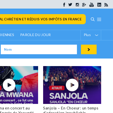
L CHRÉTIEN ET RÉDUIS VOS IMPÔTS EN FRANCE
DIENNES
PAROLE DU JOUR
Plus
a en concert au
Sanjola – En Choeur: un temps
 Sports de Yaoundé
d’adoration inoubliable