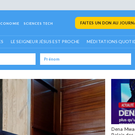
FAITES UN DON AU JOURNA
ECONOMIE
SCIENCES TECH
ES
LE SEIGNEUR JÉSUS EST PROCHE
MÉDITATIONS QUOTI
Dena Mwan
Palais des