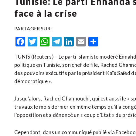
Tunisie: Le parti Ennahda
face à la crise
PARTAGER SUR :
Facebook
Twitter
WhatsApp
Telegram
LinkedIn
Email
Partager
TUNIS (Reuters) – Le parti islamiste modéré Ennahda
politique en Tunisie, son chef de file, Rached Ghann
des pouvoirs exécutifs par le président Kaïs Saïed dev
démocratique ».
Jusqu’alors, Rached Ghannouchi, qui est aussi le « s
travaux le mois dernier en même temps qu’il a congé
l’opposition et a dénoncé un « coup d’Etat » du prési
Cependant, dans un communiqué publié via Facebook, 