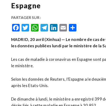
Espagne
PARTAGER SUR :
Facebook
Twitter
WhatsApp
Telegram
LinkedIn
Email
Partager
MADRID, 20 avril (Xinhua) — Le nombre de cas de
les données publiées lundi par le ministère de la 
Les cas de maladie à coronavirus en Espagne sont p
le ministère.
Selon les données de Reuters, l’Espagne a le deuxi
après les Etats-Unis.
De dimanche à lundi, le ministère a enregistré 399 
décès liés à cette maladie en Espagne à 20.852.