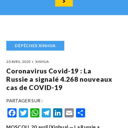
DÉPÊCHES XINHUA
20 AVRIL 2020
XINHUA
Coronavirus Covid-19 : La
Russie a signalé 4.268 nouveaux
cas de COVID-19
PARTAGER SUR :
Facebook
Twitter
WhatsApp
Telegram
LinkedIn
Email
Partager
MOSCOU, 20 avril (Xinhua) — La Russie a