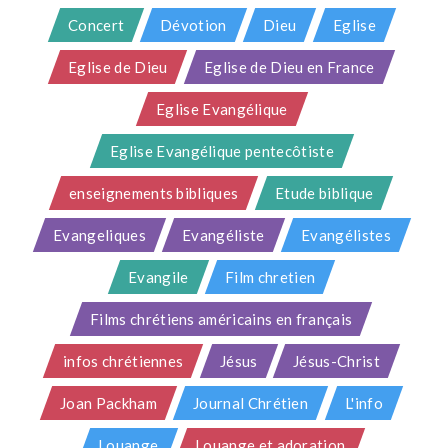
Concert
Dévotion
Dieu
Eglise
Eglise de Dieu
Eglise de Dieu en France
Eglise Evangélique
Eglise Evangélique pentecôtiste
enseignements bibliques
Etude biblique
Evangeliques
Evangéliste
Evangélistes
Evangile
Film chretien
Films chrétiens américains en français
infos chrétiennes
Jésus
Jésus-Christ
Joan Packham
Journal Chrétien
L'info
Louange
Louange et adoration