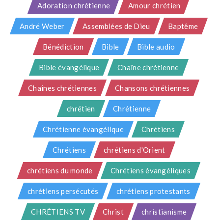
Adoration chrétienne
Amour chrétien
André Weber
Assemblées de Dieu
Baptême
Bénédiction
Bible
Bible audio
Bible évangélique
Chaîne chrétienne
Chaînes chrétiennes
Chansons chrétiennes
chrétien
Chrétienne
Chrétienne évangélique
Chrétiens
Chrétiens
chrétiens d'Orient
chrétiens du monde
Chrétiens évangéliques
chrétiens persécutés
chrétiens protestants
CHRÉTIENS TV
Christ
christianisme