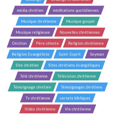
média chrétien
méditations quotidiennes
Musique chrétienne
Musique gospel
Musique religieuse
Nouvelles chrétiennes
Onction
Père céleste
Religion chrétienne
Religion Evangéliste
Saint-Esprit
Seyman
Site chrétien
Sites chrétiens évangéliques
Télé chrétienne
Télévision chrétienne
Témoignage chrétien
Témoignages chrétiens
Tv chrétienne
versets bibliques
Vidéo chrétienne
Vie chrétienne