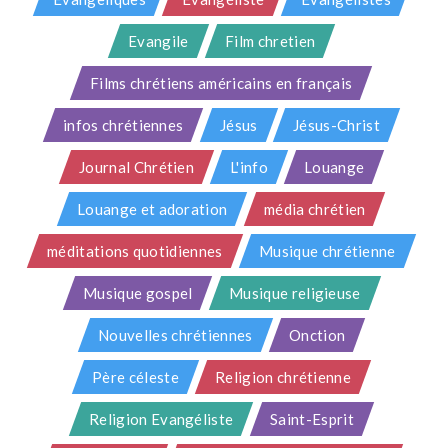
Evangile
Film chretien
Films chrétiens américains en français
infos chrétiennes
Jésus
Jésus-Christ
Journal Chrétien
L'info
Louange
Louange et adoration
média chrétien
méditations quotidiennes
Musique chrétienne
Musique gospel
Musique religieuse
Nouvelles chrétiennes
Onction
Père céleste
Religion chrétienne
Religion Evangéliste
Saint-Esprit