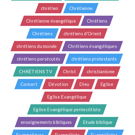
chrétien
Chrétienne
Chrétienne évangélique
Chrétiens
Chrétiens
chrétiens d'Orient
chrétiens du monde
Chrétiens évangéliques
chrétiens persécutés
chrétiens protestants
CHRÉTIENS TV
Christ
christianisme
Concert
Dévotion
Dieu
Eglise
Eglise Evangélique
Eglise Evangélique pentecôtiste
enseignements bibliques
Etude biblique
Evangeliques
Evangéliste
Evangélistes