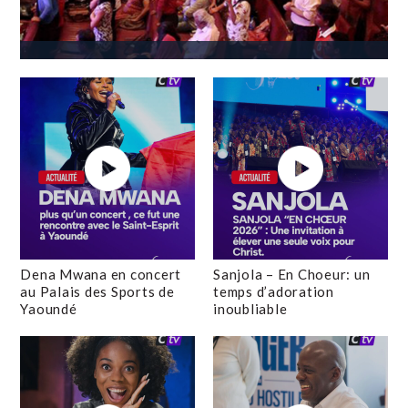
Dena Mwana en concert
Sanjola – En Choeur: un
au Palais des Sports de
temps d’adoration
Yaoundé
inoubliable