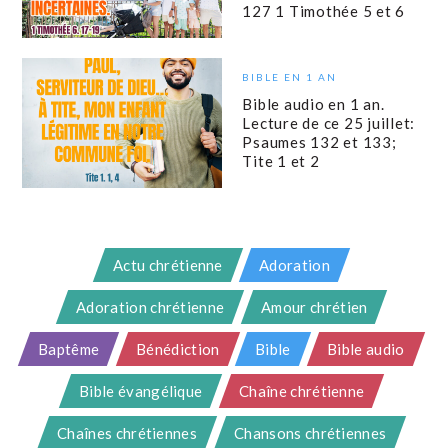
127 1 Timothée 5 et 6
BIBLE EN 1 AN
Bible audio en 1 an.
Lecture de ce 25 juillet:
Psaumes 132 et 133;
Tite 1 et 2
Actu chrétienne
Adoration
Adoration chrétienne
Amour chrétien
Baptême
Bénédiction
Bible
Bible audio
Bible évangélique
Chaîne chrétienne
Chaînes chrétiennes
Chansons chrétiennes