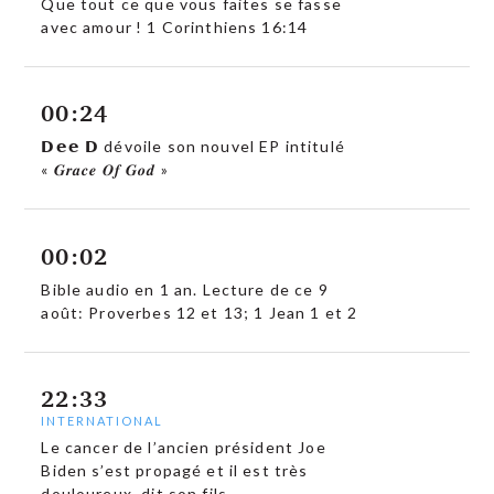
Que tout ce que vous faites se fasse
avec amour ! 1 Corinthiens 16:14
00:24
𝗗𝗲𝗲 𝗗 dévoile son nouvel EP intitulé
« 𝑮𝒓𝒂𝒄𝒆 𝑶𝒇 𝑮𝒐𝒅 »
00:02
Bible audio en 1 an. Lecture de ce 9
août: Proverbes 12 et 13; 1 Jean 1 et 2
22:33
INTERNATIONAL
Le cancer de l’ancien président Joe
Biden s’est propagé et il est très
douloureux, dit son fils