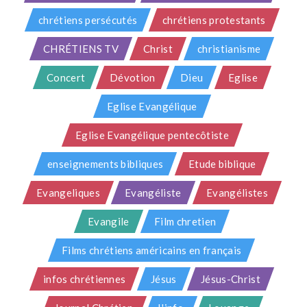
chrétiens persécutés
chrétiens protestants
CHRÉTIENS TV
Christ
christianisme
Concert
Dévotion
Dieu
Eglise
Eglise Evangélique
Eglise Evangélique pentecôtiste
enseignements bibliques
Etude biblique
Evangeliques
Evangéliste
Evangélistes
Evangile
Film chretien
Films chrétiens américains en français
infos chrétiennes
Jésus
Jésus-Christ