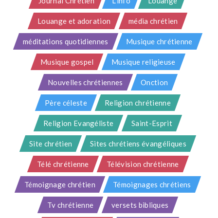
Journal Chrétien
L'info
Louange
Louange et adoration
média chrétien
méditations quotidiennes
Musique chrétienne
Musique gospel
Musique religieuse
Nouvelles chrétiennes
Onction
Père céleste
Religion chrétienne
Religion Evangéliste
Saint-Esprit
Site chrétien
Sites chrétiens évangéliques
Télé chrétienne
Télévision chrétienne
Témoignage chrétien
Témoignages chrétiens
Tv chrétienne
versets bibliques