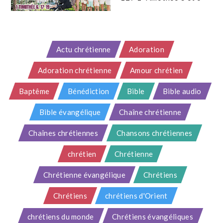
Actu chrétienne
Adoration
Adoration chrétienne
Amour chrétien
Baptême
Bénédiction
Bible
Bible audio
Bible évangélique
Chaîne chrétienne
Chaînes chrétiennes
Chansons chrétiennes
chrétien
Chrétienne
Chrétienne évangélique
Chrétiens
Chrétiens
chrétiens d'Orient
chrétiens du monde
Chrétiens évangéliques