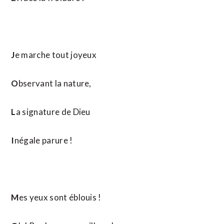
J
e marche tout joyeux
O
bservant la nature,
L
a signature de Dieu
I
négale parure !
M
es yeux sont éblouis !