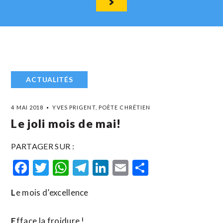
ACTUALITÉS
4 MAI 2018
YVES PRIGENT, POÈTE CHRÉTIEN
Le joli mois de mai!
PARTAGER SUR :
Facebook
Twitter
WhatsApp
Telegram
LinkedIn
Email
Partager
L
e mois d’excellence
E
fface la froidure !