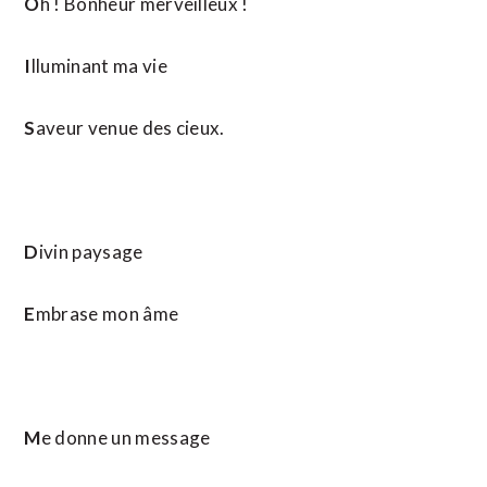
O
h ! Bonheur merveilleux !
I
lluminant ma vie
S
aveur venue des cieux.
D
ivin paysage
E
mbrase mon âme
M
e donne un message