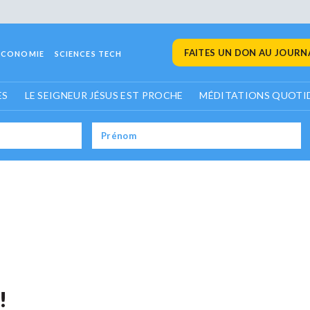
FAITES UN DON AU JOURNA
ECONOMIE
SCIENCES TECH
ES
LE SEIGNEUR JÉSUS EST PROCHE
MÉDITATIONS QUOTI
!